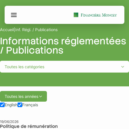
Aller
Panneau de gestion des cookies
au
contenu
Accueil
|
Inf. Régl. / Publications
Informations réglementées
/ Publications
Toutes les catégories
Toutes les années
English
Français
19/06/2026
Politique de rémunération