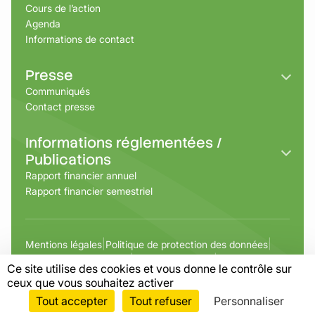
Cours de l’action
Agenda
Informations de contact
Presse
Communiqués
Contact presse
Informations réglementées /
Publications
Rapport financier annuel
Rapport financier semestriel
Mentions légales
Politique de protection des données
Autres sociétés cotées
Code de conduite
Ce site utilise des cookies et vous donne le contrôle sur
Alerte professionnelle
ceux que vous souhaitez activer
2026 Financière Moncey, Tous droits réservés.
Tout accepter
Tout refuser
Personnaliser