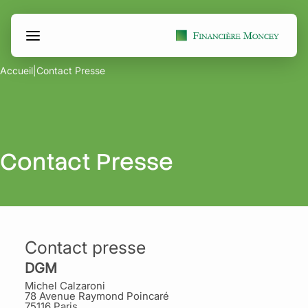
Aller
Panneau de gestion des cookies
au
contenu
Accueil
|
Contact Presse
Contact Presse
Contact presse
DGM
Michel Calzaroni
78 Avenue Raymond Poincaré
75116 Paris