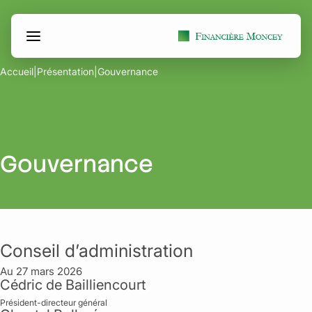
Aller
Panneau de gestion des cookies
au
contenu
Accueil
|
Présentation
|
Gouvernance
Gouvernance
Conseil d’administration
Au 27 mars 2026
Cédric de Bailliencourt
Président-directeur général