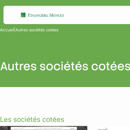
Aller
Panneau de gestion des cookies
au
contenu
Accueil
|
Autres sociétés cotées
Autres sociétés cotée
Les sociétés cotées