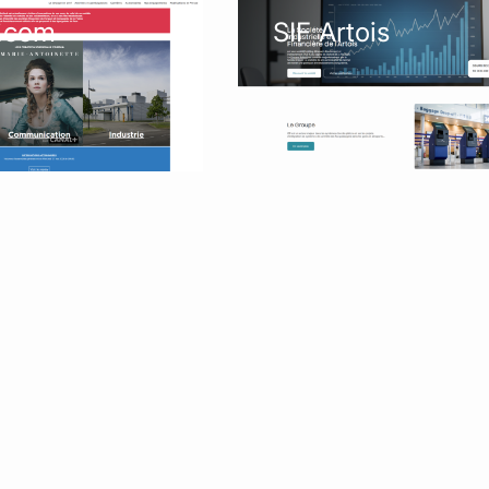
é.com
SIF Artois